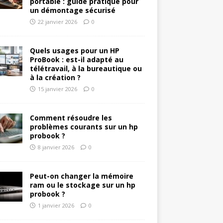
portable : guide pratique pour
un démontage sécurisé
22 janvier 2026
0
Quels usages pour un HP
ProBook : est-il adapté au
télétravail, à la bureautique ou
à la création ?
15 janvier 2026
0
Comment résoudre les
problèmes courants sur un hp
probook ?
8 janvier 2026
0
Peut-on changer la mémoire
ram ou le stockage sur un hp
probook ?
1 janvier 2026
0