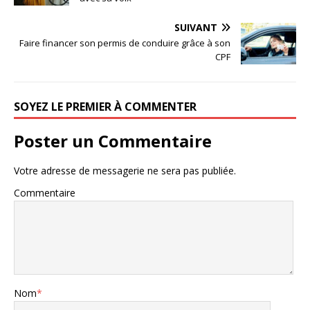
SUIVANT
Faire financer son permis de conduire grâce à son
CPF
SOYEZ LE PREMIER À COMMENTER
Poster un Commentaire
Votre adresse de messagerie ne sera pas publiée.
Commentaire
Nom
*