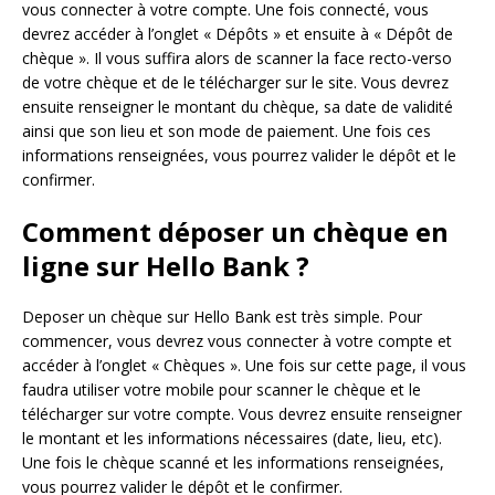
vous connecter à votre compte. Une fois connecté, vous
devrez accéder à l’onglet « Dépôts » et ensuite à « Dépôt de
chèque ». Il vous suffira alors de scanner la face recto-verso
de votre chèque et de le télécharger sur le site. Vous devrez
ensuite renseigner le montant du chèque, sa date de validité
ainsi que son lieu et son mode de paiement. Une fois ces
informations renseignées, vous pourrez valider le dépôt et le
confirmer.
Comment déposer un chèque en
ligne sur Hello Bank ?
Deposer un chèque sur Hello Bank est très simple. Pour
commencer, vous devrez vous connecter à votre compte et
accéder à l’onglet « Chèques ». Une fois sur cette page, il vous
faudra utiliser votre mobile pour scanner le chèque et le
télécharger sur votre compte. Vous devrez ensuite renseigner
le montant et les informations nécessaires (date, lieu, etc).
Une fois le chèque scanné et les informations renseignées,
vous pourrez valider le dépôt et le confirmer.