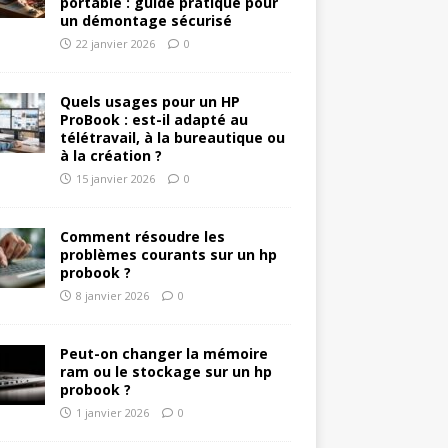
portable : guide pratique pour
un démontage sécurisé
22 janvier 2026
0
Quels usages pour un HP
ProBook : est-il adapté au
télétravail, à la bureautique ou
à la création ?
15 janvier 2026
0
Comment résoudre les
problèmes courants sur un hp
probook ?
8 janvier 2026
0
Peut-on changer la mémoire
ram ou le stockage sur un hp
probook ?
1 janvier 2026
0