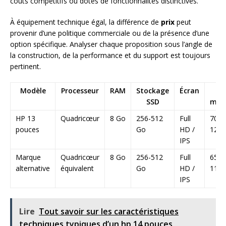
coûts compétitifs ou dotés de fonctionnalités distinctives.
À équipement technique égal, la différence de
prix
peut
provenir d’une politique commerciale ou de la présence d’une
option spécifique. Analyser chaque proposition sous l’angle de
la construction, de la performance et du support est toujours
pertinent.
Modèle
Processeur
RAM
Stockage
Écran
Pri
SSD
moy
HP 13
Quadricœur
8 Go
256-512
Full
700 
pouces
Go
HD /
1200
IPS
Marque
Quadricœur
8 Go
256-512
Full
650 
alternative
équivalent
Go
HD /
1100
IPS
Lire
Tout savoir sur les caractéristiques
techniques typiques d’un hp 14 pouces