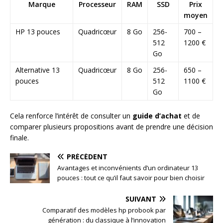
Marque
Processeur
RAM
SSD
Prix
moyen
HP 13 pouces
Quadricœur
8 Go
256-
700 –
512
1200 €
Go
Alternative 13
Quadricœur
8 Go
256-
650 –
pouces
512
1100 €
Go
Cela renforce l’intérêt de consulter un
guide d’achat
et de
comparer plusieurs propositions avant de prendre une décision
finale.
PRÉCÉDENT
Avantages et inconvénients d’un ordinateur 13
pouces : tout ce qu’il faut savoir pour bien choisir
SUIVANT
Comparatif des modèles hp probook par
génération : du classique à l’innovation