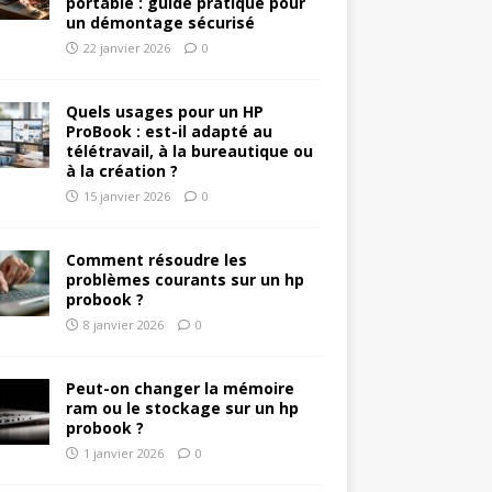
portable : guide pratique pour
un démontage sécurisé
22 janvier 2026
0
Quels usages pour un HP
ProBook : est-il adapté au
télétravail, à la bureautique ou
à la création ?
15 janvier 2026
0
Comment résoudre les
problèmes courants sur un hp
probook ?
8 janvier 2026
0
Peut-on changer la mémoire
ram ou le stockage sur un hp
probook ?
1 janvier 2026
0