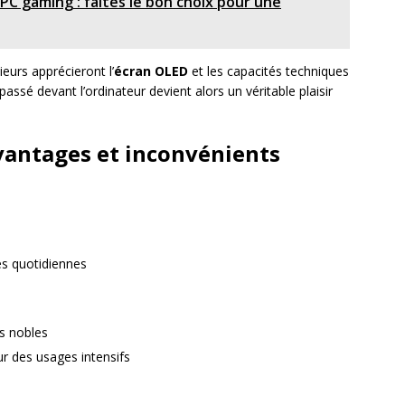
PC gaming : faites le bon choix pour une
eurs apprécieront l’
écran OLED
et les capacités techniques
ssé devant l’ordinateur devient alors un véritable plaisir
vantages et inconvénients
es quotidiennes
ns nobles
r des usages intensifs