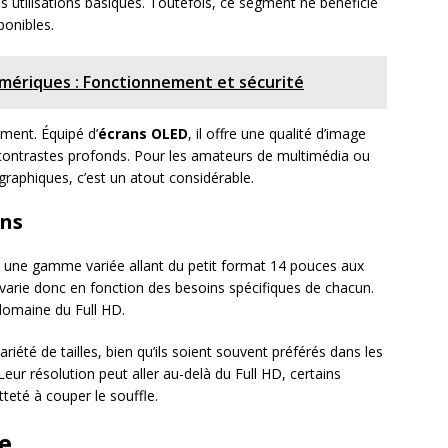
es utilisations basiques. Toutefois, ce segment ne bénéficie
ponibles.
umériques : Fonctionnement et sécurité
iment. Équipé d’
écrans OLED
, il offre une qualité d’image
contrastes profonds. Pour les amateurs de multimédia ou
 graphiques, c’est un atout considérable.
ans
nt une gamme variée allant du petit format 14 pouces aux
varie donc en fonction des besoins spécifiques de chacun.
domaine du Full HD.
iété de tailles, bien qu’ils soient souvent préférés dans les
eur résolution peut aller au-delà du Full HD, certains
eté à couper le souffle.
le